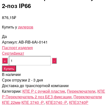
2-поз IP66
876,15
₽
Купить у
дилеров
Да
Артикул:
AB-RB-6Ai-0141
Паспорт изделия
Cертификат
Quantity
Купить
В наличии
Срок отгрузки 2 - 3 дня
Доставка до транспортной компании
Категории:
КПЕ Р с ручкой пластик
,
Переключатели
,
КПЕ
Р Переключатель 2 поз БЕЗ фиксации
,
Переключатели
КПЕ 22мм
КПЕ 3740 -Р
,
КПЕ3740 -Р
,
КПЕ3740Р