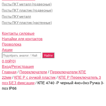
Посты ПКТ металл (подвесные)
Посты ПКТ пластик (подвесные)
Посты ПКУ металл
Посты ПКУ пластик (настенные)
Контакты силовые
Напайки для контактов
Проволока
Акции
Поиск:
0,00
₽
(0)
Вход/Регистрация
Главная
/
Переключатели
/
Переключатели КПЕ
22мм
/
КПЕ Р с ручкой пластик
/
КПЕ Р Переключатель 3
поз БЕЗ фиксации
/ КПЕ 4740 -Р черный 4но+0нз Ручка 3-
поз IP66