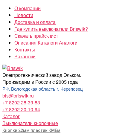
Перейти
О компании
к
Новости
содержимому
Доставка и оплата
Где купить выключатели Briswik?
Скачать прайс-лист
Описания Каталоги Аналоги
Контакты
Вакансии
Briswik
Электротехнический завод Эльком.
Производим в России с 2005 года
РФ, Вологодская область г. Череповец
bis@briswik.ru
+7 8202 28-39-83
+7 8202 20-10-94
Каталог
Выключатели кнопочные
Кнопки 22мм пластик КМЕм