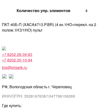
Количество упр. элементов
4
ПКТ-40Б-П (XACA4713.P.BR) (4 кн.1НО+перекл. на 2
полож.1НЗ/1НО) пульт
+7 8202 28-39-83
+7 8202 20-10-94
bis@briswik.ru
РФ, Вологодская область г. Череповец
ИНН/ОГРН: 3528167638/1047796106269
Где купить: