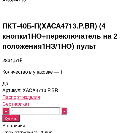
ПКТ-40Б-П(XACA4713.P.BR) (4
кнопки1НО+переключатель на 2
положения1НЗ/1НО) пульт
2831,51
₽
Количество в упаковке — 1
Да
Артикул:
XACA4713.P.BR
Паспорт изделия
Cертификат
Quantity
Купить
В наличии
Срок отгрузки 2 - 3 дня