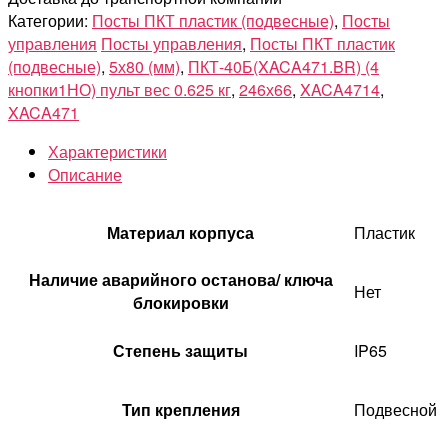
Категории:
Посты ПКТ пластик (подвесные)
,
Посты
управления
Посты управления
,
Посты ПКТ пластик
(подвесные)
,
5х80 (мм)
,
ПКТ-40Б(XACA471.BR) (4
кнопки1НО) пульт вес 0.625 кг
,
246х66
,
XACA4714
,
XACA471
Характеристики
Описание
Материал корпуса
Пластик
Наличие аварийного останова/ ключа
Нет
блокировки
Степень защиты
IP65
Тип крепления
Подвесной