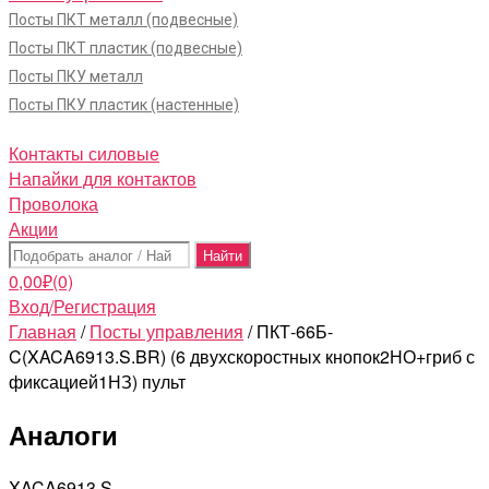
Посты ПКТ металл (подвесные)
Посты ПКТ пластик (подвесные)
Посты ПКУ металл
Посты ПКУ пластик (настенные)
Контакты силовые
Напайки для контактов
Проволока
Акции
Поиск:
0,00
₽
(0)
Вход/Регистрация
Главная
/
Посты управления
/ ПКТ-66Б-
C(XACA6913.S.BR) (6 двухскоростных кнопок2НО+гриб с
фиксацией1НЗ) пульт
Аналоги
XACA6913.S