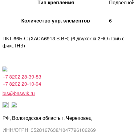
Тип крепления
Подвесной
Количество упр. элементов
6
ПКТ-66Б-С (XACA6913.S.BR) (6 двухск.кн2НО+гриб с
фикс1НЗ)
+7 8202 28-39-83
+7 8202 20-10-94
bis@briswik.ru
РФ, Вологодская область г. Череповец
ИНН/ОГРН: 3528167638/1047796106269