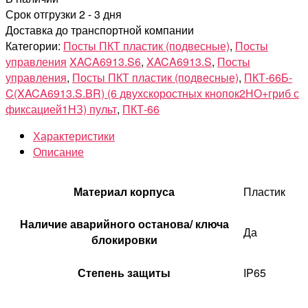
Срок отгрузки 2 - 3 дня
Доставка до транспортной компании
Категории:
Посты ПКТ пластик (подвесные)
,
Посты
управления
XACA6913.S6
,
XACA6913.S
,
Посты
управления
,
Посты ПКТ пластик (подвесные)
,
ПКТ-66Б-
C(XACA6913.S.BR) (6 двухскоростных кнопок2НО+гриб с
фиксацией1НЗ) пульт
,
ПКТ-66
Характеристики
Описание
Материал корпуса
Пластик
Наличие аварийного останова/ ключа
Да
блокировки
Степень защиты
IP65