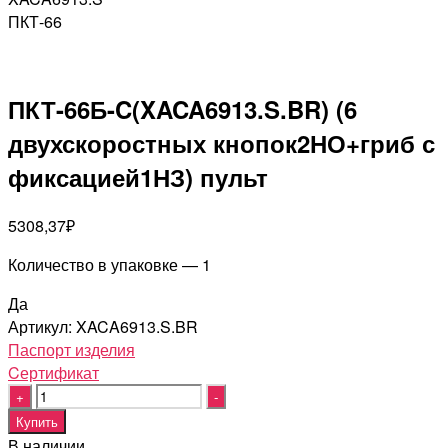
ПКТ-66
ПКТ-66Б-C(XACA6913.S.BR) (6
двухскоростных кнопок2НО+гриб с
фиксацией1НЗ) пульт
5308,37
₽
Количество в упаковке — 1
Да
Артикул:
XACA6913.S.BR
Паспорт изделия
Cертификат
Quantity
Купить
В наличии