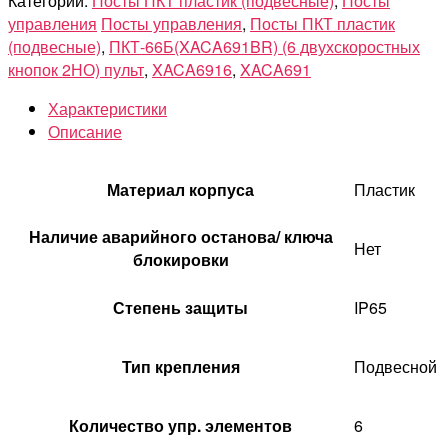
Категории:
Посты ПКТ пластик (подвесные)
,
Посты
управления
Посты управления
,
Посты ПКТ пластик
(подвесные)
,
ПКТ-66Б(XACA691BR) (6 двухскоростных
кнопок 2НО) пульт
,
XACA6916
,
XACA691
Характеристики
Описание
Материал корпуса
Пластик
Наличие аварийного останова/ ключа
Нет
блокировки
Степень защиты
IP65
Тип крепления
Подвесной
Количество упр. элементов
6