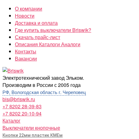
Перейти
О компании
к
Новости
содержимому
Доставка и оплата
Где купить выключатели Briswik?
Скачать прайс-лист
Описания Каталоги Аналоги
Контакты
Вакансии
Briswik
Электротехнический завод Эльком.
Производим в России с 2005 года
РФ, Вологодская область г. Череповец
bis@briswik.ru
+7 8202 28-39-83
+7 8202 20-10-94
Каталог
Выключатели кнопочные
Кнопки 22мм пластик КМЕм