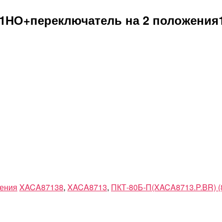
к1НО+переключатель на 2 положения
ения
XACA87138
,
XACA8713
,
ПКТ-80Б-П(XACA8713.P.BR) (