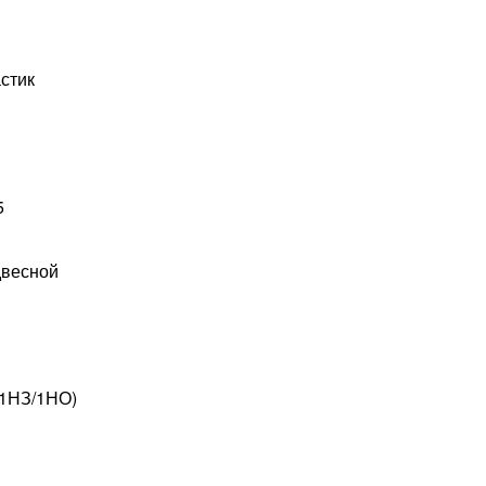
стик
5
весной
ж1НЗ/1НО)