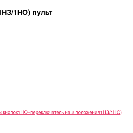
1НЗ/1НО) пульт
8 кнопок1НО+переключатель на 2 положения1НЗ/1НО)