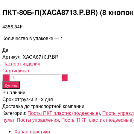
ПКТ-80Б-П(XACA8713.P.BR) (8 кнопо
4356,84
₽
Количество в упаковке — 1
Да
Артикул:
XACA8713.P.BR
Паспорт изделия
Cертификат
Quantity
Купить
В наличии
Срок отгрузки 2 - 3 дня
Доставка до транспортной компании
Категории:
Посты ПКТ пластик (подвесные)
,
Посты управл
пульт
,
Посты управления
,
Посты ПКТ пластик (подвесные)
Характеристики