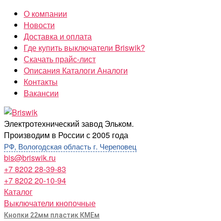
Перейти
О компании
к
Новости
содержимому
Доставка и оплата
Где купить выключатели Briswik?
Скачать прайс-лист
Описания Каталоги Аналоги
Контакты
Вакансии
Briswik
Электротехнический завод Эльком.
Производим в России с 2005 года
РФ, Вологодская область г. Череповец
bis@briswik.ru
+7 8202 28-39-83
+7 8202 20-10-94
Каталог
Выключатели кнопочные
Кнопки 22мм пластик КМЕм