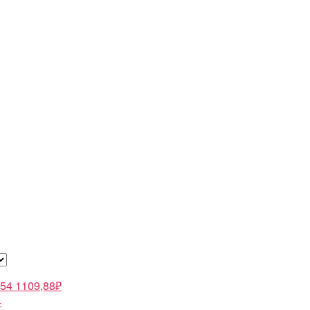
1109,88
₽
4