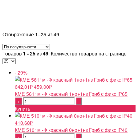
Отображение 1–25 из 49
Товаров
1 - 25
из
49
. Количество товаров на странице
- 29%
Первоначальная
Текущая
642,01
₽
459,00
₽
цена
цена:
КМЕ 5611м -Ф красный 1но+1нз Гриб с фикс IP65
Quantity
составляла
459,00₽.
642,01₽.
Купить
410,68
₽
КМЕ 5101м -Ф красный 0но+1нз Гриб с фикс IP40
Quantity