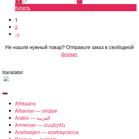
Купить
1
2
→
Не нашли нужный товар? Отправьте заказ в свободной
форме.
translator
Afrikaans
Albanian — shqipe
Armenian — Հայերէն
Azerbaijani — azərbaycanca