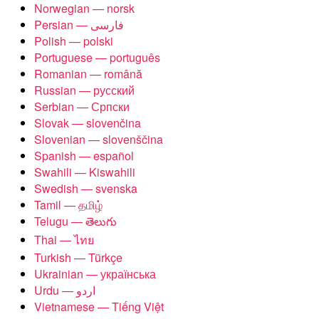
Norwegian — norsk
Polish — polski
Portuguese — português
Romanian — română
Russian — русский
Serbian — Српски
Slovak — slovenčina
Slovenian — slovenščina
Spanish — español
Swahili — Kiswahili
Swedish — svenska
Tamil — தமிழ்
Telugu — తెలుగు
Thai — ไทย
Turkish — Türkçe
Ukrainian — українська
Vietnamese — Tiếng Việt