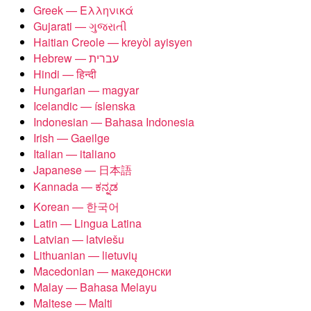
Greek — Ελληνικά
Gujarati — ગુજરાતી
Haitian Creole — kreyòl ayisyen
Hindi — हिन्दी
Hungarian — magyar
Icelandic — íslenska
Indonesian — Bahasa Indonesia
Irish — Gaeilge
Italian — italiano
Japanese — 日本語
Kannada — ಕನ್ನಡ
Korean — 한국어
Latin — Lingua Latina
Latvian — latviešu
Lithuanian — lietuvių
Macedonian — македонски
Malay — Bahasa Melayu
Maltese — Malti