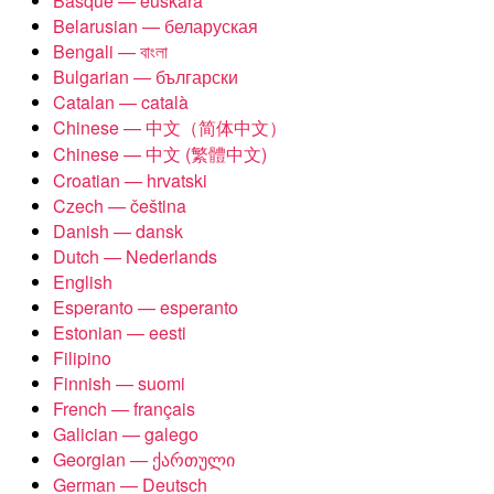
Basque — euskara
Belarusian — беларуская
Bengali — বাংলা
Bulgarian — български
Catalan — català
Chinese — 中文（简体中文）
Chinese — 中文 (繁體中文)
Croatian — hrvatski
Czech — čeština
Danish — dansk
Dutch — Nederlands
English
Esperanto — esperanto
Estonian — eesti
Filipino
Finnish — suomi
French — français
Galician — galego
Georgian — ქართული
German — Deutsch