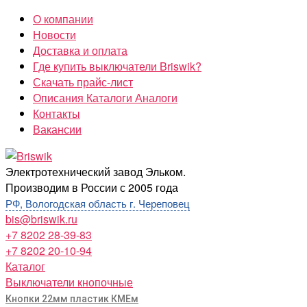
Перейти
О компании
к
Новости
содержимому
Доставка и оплата
Где купить выключатели Briswik?
Скачать прайс-лист
Описания Каталоги Аналоги
Контакты
Вакансии
Briswik
Электротехнический завод Эльком.
Производим в России с 2005 года
РФ, Вологодская область г. Череповец
bis@briswik.ru
+7 8202 28-39-83
+7 8202 20-10-94
Каталог
Выключатели кнопочные
Кнопки 22мм пластик КМЕм