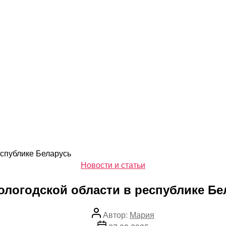
еспублике Беларусь
Рубрики
Новости и статьи
ологодской области в республике Бе
Автор
Автор:
Мария
записи
Дата