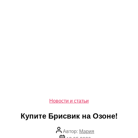
Рубрики
Новости и статьи
Купите Брисвик на Озоне!
Автор
Автор:
Мария
записи
Дата