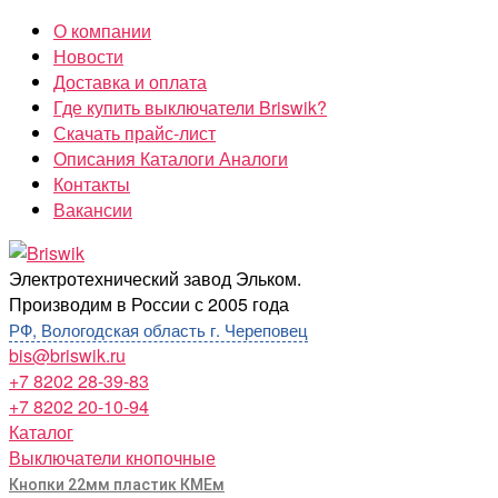
Перейти
О компании
к
Новости
содержимому
Доставка и оплата
Где купить выключатели Briswik?
Скачать прайс-лист
Описания Каталоги Аналоги
Контакты
Вакансии
Briswik
Электротехнический завод Эльком.
Производим в России с 2005 года
РФ, Вологодская область г. Череповец
bis@briswik.ru
+7 8202 28-39-83
+7 8202 20-10-94
Каталог
Выключатели кнопочные
Кнопки 22мм пластик КМЕм