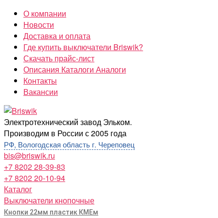
Перейти
О компании
к
Новости
содержимому
Доставка и оплата
Где купить выключатели Briswik?
Скачать прайс-лист
Описания Каталоги Аналоги
Контакты
Вакансии
Briswik
Электротехнический завод Эльком.
Производим в России с 2005 года
РФ, Вологодская область г. Череповец
bis@briswik.ru
+7 8202 28-39-83
+7 8202 20-10-94
Каталог
Выключатели кнопочные
Кнопки 22мм пластик КМЕм