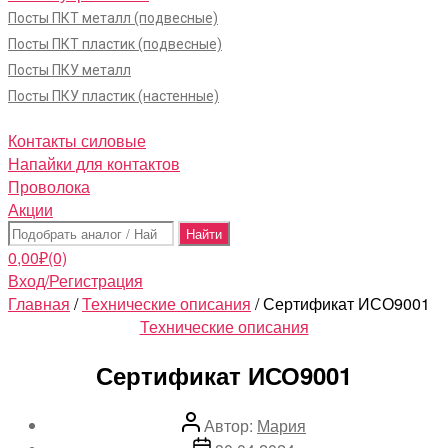
Посты ПКТ металл (подвесные)
Посты ПКТ пластик (подвесные)
Посты ПКУ металл
Посты ПКУ пластик (настенные)
Контакты силовые
Напайки для контактов
Проволока
Акции
Поиск:
0,00
₽
(0)
Вход/Регистрация
Главная
/
Технические описания
/ Сертификат ИСО9001
Рубрики
Технические описания
Сертификат ИСО9001
Автор
Автор:
Мария
записи
Дата